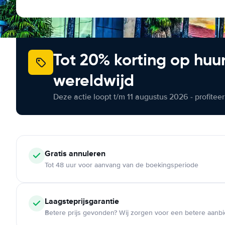
Tot 20% korting op huu
wereldwijd
Deze actie loopt t/m 11 augustus 2026 - profite
Gratis annuleren
Tot 48 uur voor aanvang van de boekingsperiode
Laagsteprijsgarantie
Betere prijs gevonden? Wij zorgen voor een betere aanb