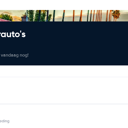
rauto's
er vandaag nog!
ieding