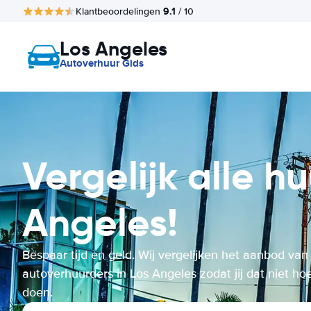
9.1
Klantbeoordelingen
/ 10
Los Angeles
Autoverhuur Gids
Vergelijk alle h
Angeles!
Bespaar tijd en geld. Wij vergelijken het aanbod van
autoverhuurders in Los Angeles zodat jij dat niet hoe
doen.