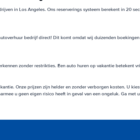
edrijven in Los Angeles. Ons reserverings systeem berekent in 20 se
autoverhuur bedrijf direct! Dit komt omdat wij duizenden boekingen 
rkennen zonder restrikties. Een auto huren op vakantie betekent vri
ntie. Onze prijzen zijn helder en zonder verborgen kosten. U kiest zel
waarmee u geen eigen risico heeft in geval van een ongeluk. Ga met