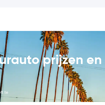
uurauto prijzen en
ft te