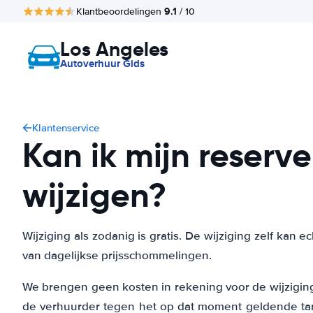
9.1
Klantbeoordelingen
/ 10
Los Angeles
Autoverhuur Gids
Klantenservice
Kan ik mijn reserve
wijzigen?
Wijziging als zodanig is gratis. De wijziging zelf kan
van dagelijkse prijsschommelingen.
We brengen geen kosten in rekening voor de wijziging
de verhuurder tegen het op dat moment geldende tarie