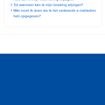
Tot wanneer kan ik mijn boeking wijzigen?
Wat moet ik doen als ik het verkeerde e-mailadres
heb opgegeven?