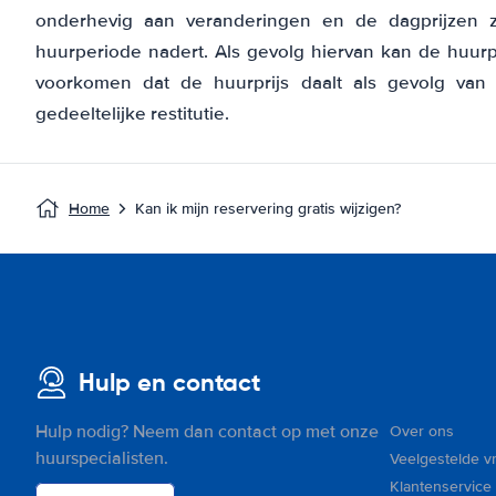
onderhevig aan veranderingen en de dagprijzen 
huurperiode nadert. Als gevolg hiervan kan de huurpr
voorkomen dat de huurprijs daalt als gevolg van 
gedeeltelijke restitutie.
Home
Kan ik mijn reservering gratis wijzigen?
Hulp en contact
Hulp nodig? Neem dan contact op met onze
Over ons
huurspecialisten.
Veelgestelde v
Klantenservice