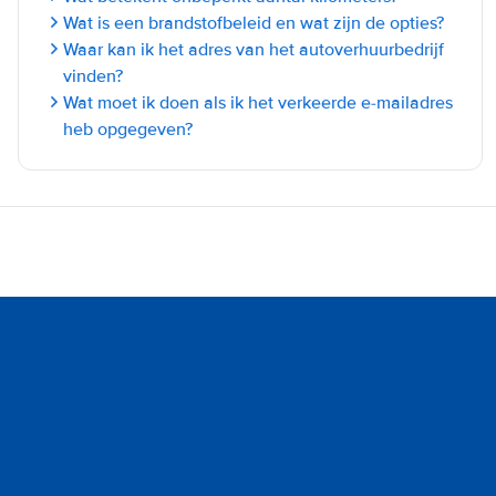
Wat is een brandstofbeleid en wat zijn de opties?
Waar kan ik het adres van het autoverhuurbedrijf
vinden?
Wat moet ik doen als ik het verkeerde e-mailadres
heb opgegeven?